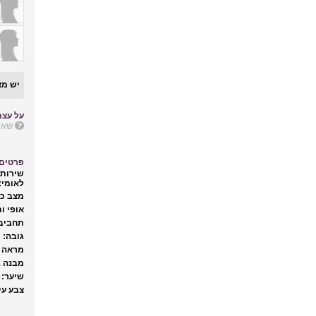
יש מצ
על עצמ
שאל
פרטים 
שירות 
לאומי:
מצב כל
אופי ות
תחביבי
גובה:
מראה ח
מבנה ג
שיער:
צבע עינ