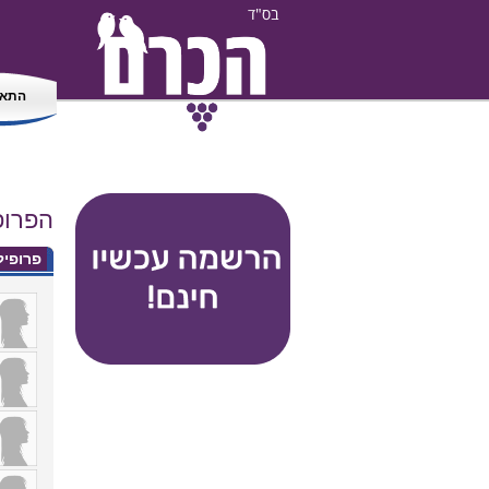
בס"ד
התאמ
הפרו
פרופי