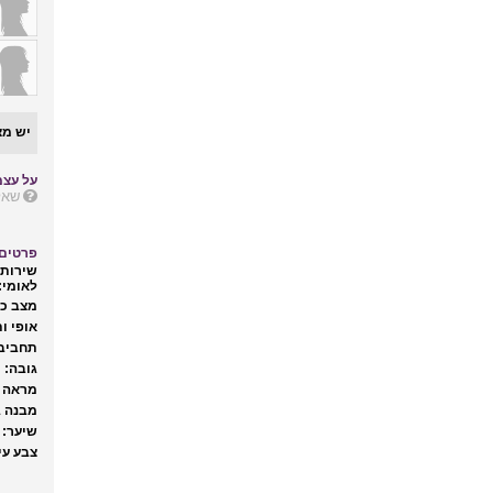
יש מצ
על עצמ
שאל
פרטים 
שירות 
לאומי:
מצב כל
אופי ות
תחביבי
גובה:
מראה ח
מבנה ג
שיער:
צבע עינ