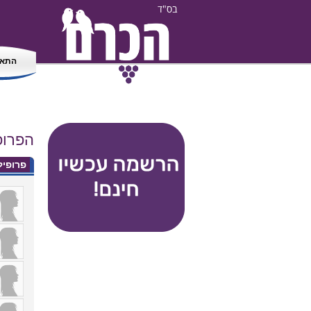
בס"ד
התאמ
הפרו
פרופי