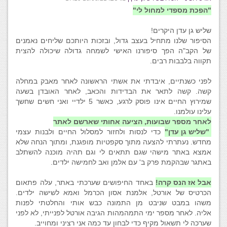
"הפכת מספדי למחול לי"
שליש גן עדן היקרים!
הסיפור שלנו מתחיל בעצב גדול, ובזכות היותכם שליחים נאמנים
של הקב"ה הפך סיפורנו האישי לשמחה גדולה שיכולה להצית
תקווה בלבבות רבים.
לפני כשנתיים, איבדתי את אשתי הראשונה לאחר מאבק במחלה
קשה. קשה לתאר את הבדידות והכאב, לאחר האובדן בשעה
שמירוץ החיים אינו פוסק לרגע, כאשר 5 ילדיי ואני חשים שחשך
עלינו עולמנו.
לאחר מספר שבועות, הציעה אחותי שארשם לאתר
"שליש גן עדן"
כדי לנסות ולחזור למסלול החיים ולבנות עצמי
מחדש. נעתרתי להצעה מתוך סקפטיות מופגנת, ומתוך הנחה שלא
אמצא באתר מישהי שגם תתאים לי וגם תהיה מוכנה להשתלב
באתגר שבהקמת פרק ב' עם אלמן ואב לחמישה ילדים.
אבל אז הנס קרה!
באחד החיפושים שערכתי באתר, עלה פתאום
הכרטיס של אורטל, אלמנת אסון הכרמל ואמא לשישה ילדים.
משהו במבט שניבט מן התמונה כבש אותי והחלטתי לפנות
אליה. לאחר מספר ימי התמהמהות הגיבה אורטל לפנייתי, לא לפני
שערכה לי תשאול מקיף כדי לבחון עד כמה אני רציני ומחוייב.