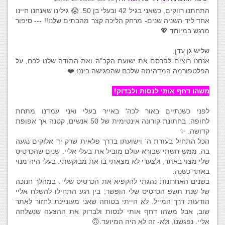
התחתנו רווקים, כשאני בגיל 42 ובעלי בן 50. 😱 גילינו שאנחנו חיינו
אחד ליד השניה שנים- מרחק הליכה קצר מהבתים שלנו!! --- סיפור
מרגש במיוחד 💖
שליש גן עדן,
אנחנו רוצים לפרסם את ישועת הקב"ה ואת התודה שלנו לכם, על
הפלטפורמה המדהימה שלכם שהפגישה ביננו.❤️
משהו דחף אותי לנסות ולבדוק!
לפני כשנתיים באור לכה' באייר בעלי ואני עמדנו מתחת
לחופה. בחתונת קורונה אינטימית של 50 אנשים, קטנה אך אפופת
קדושה. ✨
הכל התחיל בעזרת ה' וישועתו בדרך פלאית שרק יד אלוקים נגעה
בה. ממש חשתי שבורא עולם מוביל את בעלי אליי. שנים שהכרטיס
שלי מצוי באתר, ולצערי לא מצאתי בו את מבוקשתי. בעלי היה מנוי
באתר כשנה.
בשנים האחרונות נהגתי להקפיא את הכרטיס שלי . במהלך חנוכה
של שנת תשפ הכרטיס שלי הופשר, בין רגע התחילו להשלח אליי
הודעות דרך המייל. לא הייתי בטוחה שאני מעוניינת לחזור לאתר
שוב, אבל משהו דחף אותי לנסות ולבדוק את ההצעה שנשלחה
אליי. נפגשנו, ולא- זה לא היה המיועד.🙃