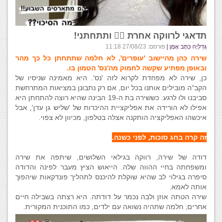
תדאגי לרווקה אחרת 👰‍♀️ ותתחתני!
גְּדַלְיָה כַּתָּב אָמָּן |
פורסם: 27/08/23 11:18
שירה כהן מהיישוב 'עופרים', לא חלמה שתתחתן כל כך מהר
ובאופן מפתיע שקשה לחמוק מה'נס' הטמון בו.
כן, שירה לא מפחדת לקרוא לזה 'נס'. היא מאמינה שניסיו של
הקב"ה מובילים אותנו בכל יום, אם רק נתבונן במציאות המתרחשת
סביבנו ולו לרגע. כששירה בת ה-19 הבינה שהיא רוצה להתחתן היא
אפילו לא הורידה את אפליקציית ההיכרות של 'שליש גן עדן', אבל
איכשהו האפליקציה הותקנה אצלה בטלפון, מכיוון לא צפוי.
זה קרה בחג סוכות, לפני כשנה.
דודה של שירה, רווקה בגילאי השלושים, שיתפה את שירה
ומשפחתה בחיי ההווה שלה. הייאוש הציץ מעבר לפינה והדודה
סיפרה בגילוי לב שהיא שוקלת להיכנס לתהליך פונדקאות שיהפוך
אותה לאמא.
שירה הטתה אוזן ולבה נכמר על דודתה. היא רצתה בשבילה חיים
אחרים; חלמה שתהיה נשואה עם ילדים, כמו התוכנית המקורית.