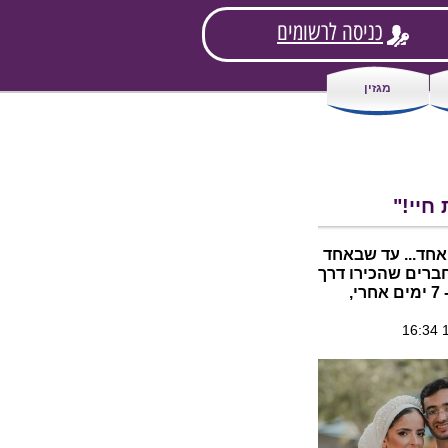
כניסה לרשומים
מגזין
חיי!"
אחד... עד שבאחד
חברים שהכירו דרך
אתר "שליש גן עדן", תנסה... נרשמתי לשליש ו- 7 ימים אחרי,