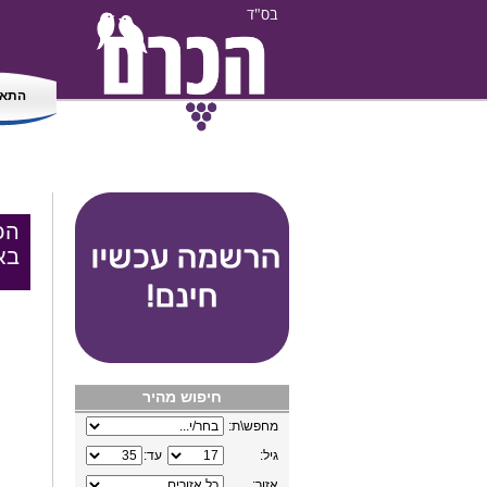
בס"ד
התאמ
הכ
בא
חיפוש מהיר
מחפש\ת:
גיל:
עד:
אזור: