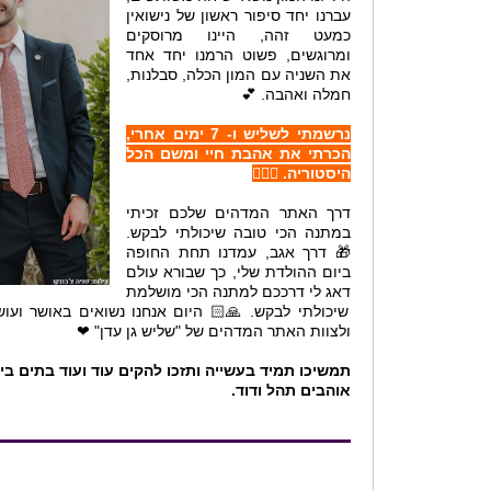
עברנו יחד סיפור ראשון של נישואין
כמעט זהה, היינו מרוסקים
ומרוגשים, פשוט הרמנו יחד אחד
את השניה עם המון הכלה, סבלנות,
חמלה ואהבה. 💕
נרשמתי לשליש ו- 7 ימים אחרי,
הכרתי את אהבת חיי ומשם הכל
היסטוריה. 👩‍❤️‍👨
דרך האתר המדהים שלכם זכיתי
במתנה הכי טובה שיכולתי לבקש.
🎁 דרך אגב, עמדנו תחת החופה
ביום ההולדת שלי, כך שבורא עולם
דאג לי דרככם למתנה הכי מושלמת
שיכולתי לבקש. 🙏🏻 היום אנחנו נשואים באושר ועוש
ולצוות האתר המדהים של "שליש גן עדן" ❤
תמשיכו תמיד בעשייה ותזכו להקים עוד ועוד בתים בי
אוהבים תהל ודוד.