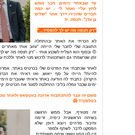
עד שבאחד הימים חבר ממש
לחץ עליי ואמר לי - יש כמה
חברים שהכירו דרך אתר "שליש
גן עדן", תנסה. ✨
"רק תנסה מה יש לך להפסיד..."
לא הכרתי את האתר ובהתחלה
התגובה שלי לחבר שלי הייתה "עזוב אותי מאתרים מ
🤨 ובסוף הוא הצליח לשכנע אותי - "רק תנסה מה יש לך
זמן שנרשמתי גם השתכנעתי לרכוש מנוי לאתר וללכת על
לאחר שכתבתי את הפרטים שלי בכרטיס באתר, אמרתי 
להיות? הייתי על סף ייאוש, ואז ראיתי את הכר
ימים שכבר גמלה בליבי ההחלטה לסגור את הכרטיס, קי
בטלפון!!! 😱
זה מטורף, אבל ממש הרגשנו
בשיחה הראשונית כימיה, זרימה
וחיבור מדהים ויוצא דופן שלא
הפסקנו לדבר, לשתף ולספר.
היו לנו המון נושאי שיחה משותפים,