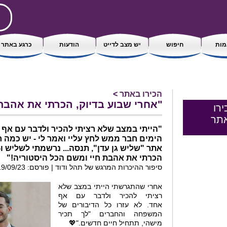
ות
חיפוש
יש מצב לדייט
הודעות
כרגע באתר
הכירו באתר
>
"אחרי שבוע בדיוק, הכרתי את אהבת 
ירו
תר
"הייתי במצב שלא רציתי להכיר ולדבר עם אף 
הימים חבר ממש לחץ עליי ואמר לי - יש כמה 
הכרתי את אהבת חיי ומשם הכל היסטוריה!"
סיפור ההיכרות המרגש של תהל ודוד | פורסם: 19/09/23 16:34
אחרי שהתגרשתי הייתי במצב שלא
רציתי להכיר ולדבר עם אף
אחד. לא עזרו כל הדיבורים של
המשפחה והחברים "לך תכיר
מישהי, תתחיל חיים חדשים."💖