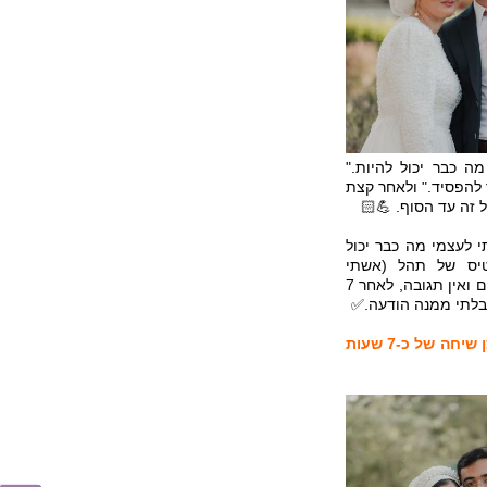
ה כבר יכול להיות."
 להפסיד." ולאחר קצת
 זה עד הסוף. 💪🏻
לעצמי מה כבר יכול
טיס של תהל (אשתי
היקרה). כתבתי לה הודעה באתר וראיתי שעוברים הימים ואין תגובה, לאחר 7
בלתי ממנה הודעה.✅
משם זה עבר להתכתבות ארוכה בווטסאפ ולאחר מכן שיחה של כ-7 שעות