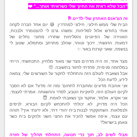
"חבל שלא ראית את החיוך שלי כשראיתי אותך..." ❤️
זה הצ'אנס האחרון שלי לדייט.🥂
הבית שלי ממש חילוני, חילוני למהדרין. 😅 יום אחד חברה לקחה
אותי בחודש אלול לסליחות, ומשהו גרם לי להצטמרר ולבכות,
האווירה של הפיוטים והסליחות שחררו מתוכי נחלים של
דמעות. הרגשתי, זיכוך וטוהר, שהלב מתרחב ומתמלא, שטוב לי
בנשמה, שאני קורנת באור.✨
מצד אחד, זה היה מדהים מצד שני מאוד מלחיץ, התכחשתי, הייתי
במלחמה פנימית, פחדתי לחזור בתשובה. 🥺
אבל נשאבתי לעולם הזה והתחלתי לחקור על השורשים שלי, צמאה
לידע, לדעת הכל.
אני אוהבת מדעים ומחוברת לתחום' ומה זה מדע? אם לא הסבר
לקיום העולם הזה, לחוקיות הטבע, לסדר וההשגחה. אמרתי לעצמי,
אני אקרא, אלמד, אחקור וכך נשאבתי לאמת. 😇
הכל היה מדויק, לא יכולתי להתכחש לקיום הבורא, לניסים
ולנפלאות. השתוקקתי לבנות בית יהודי דתי, ולא ידעתי איך? תוהה
עם עצמי, איפה אפשר להכיר את החצי השני ולהקים בית כשר
ונאמן בישראל?
מבלי לשים לב, תוך כדי תנועה, התחלתי תהליך של חזרה