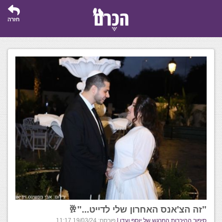
חזרה
"זה הצ'אנס האחרון שלי לדייט..."🥂
סיפור ההיכרות המרגש של יוסף ועדן |
פורסם: 19/03/24 11:17