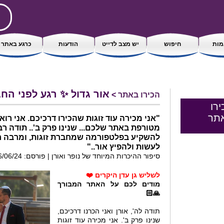
ות
חיפוש
יש מצב לדייט
הודעות
כרגע באתר
אור גדול ✨ רגע לפני החג
הכירו באתר
>
ירו
תר
"אני מכירה עוד זוגות שהכירו דרכיכם. אני רו
מטורפת באתר שלכם... שנינו פרק ב'.. תודה ר
להשקיע בפלטפורמה שמחברת זוגות, ומרבה חת
לעשות ולהפיץ אור.."
סיפור ההיכרות המיוחד של נופר ואורן | פורסם: 06/06/24 15:05
לשליש גן עדן היקרים ❤️
מודים לכם על האתר המבורך
🙏🏻
תודה לה', אורן ואני הכרנו דרכיכם,
שנינו פרק ב'. אני מכירה עוד זוגות