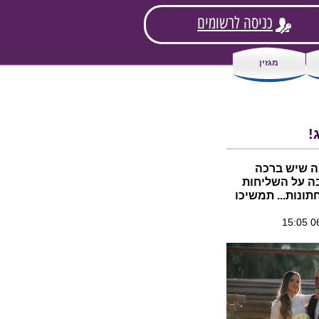
כניסה לרשומים
מגזין
!
אה שיש ברכה
בה על השליחות
ונות... תמשיכו