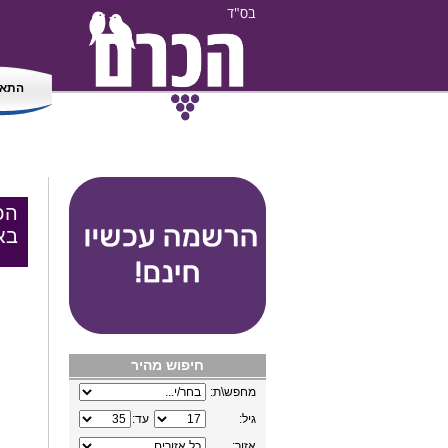
בס"ד
התאמ
הכ
בא
חיפוש מהיר
מחפש\ת:
גיל:
עד:
אזור: