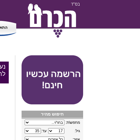
בס"ד
התאמ
נע
לה
חיפוש מהיר
מחפש\ת:
גיל:
עד:
אזור: