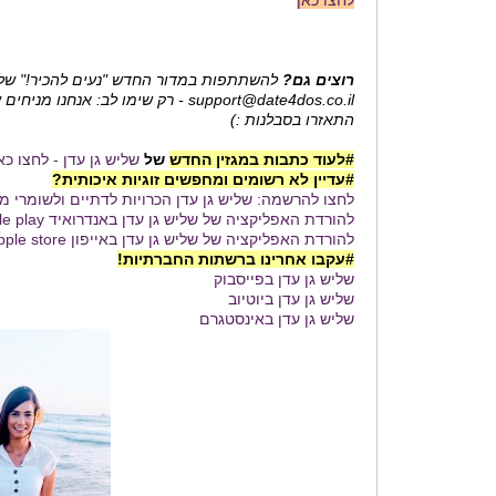
רוצים גם?
להשתתפות במדור החדש "נעים להכיר!" שלח
support@date4dos.co.il - רק שימו לב: אנחנ
התאזרו בסבלנות :)
#לעוד כתבות במגזין החדש
של
שליש גן עדן - לחצו כא
#עדיין לא רשומים ומחפשים זוגיות איכותית?
לחצו להרשמה: שליש גן עדן הכרויות לדתיים ולשומרי מ
להורדת האפליקציה של שליש גן עדן באנדרואיד google play לחצו כאן
להורדת האפליקציה של שליש גן עדן באייפון apple store לחצו כאן
#עקבו אחרינו ברשתות החברתיות!
שליש גן עדן בפייסבוק
שליש גן עדן ביוטיוב
שליש גן עדן באינסטגרם