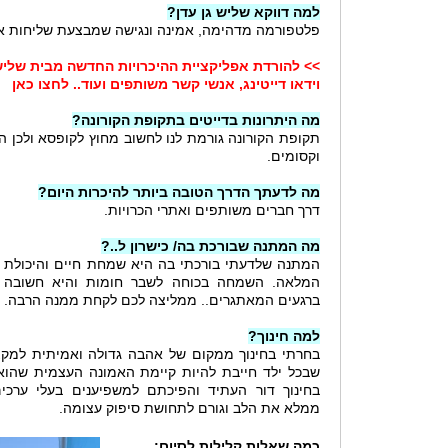
למה דווקא שליש גן עדן?
פלטפורמה מדהימה, אמינה ונגישה שמבצעת שליחות א
>> להורדת אפליקציית ההיכרויות החדשה מבית שליש 
וידאו דייטינג, אנשי קשר משותפים ועוד.. לחצו כאן
מה היתרונות בדייטים בתקופת הקורונה?
תקופת הקורונה גורמת לנו לחשוב מחוץ לקופסא ולכן הד
וקסומים.
מה לדעתך הדרך הטובה ביותר להיכרות היום?
דרך חברים משותפים ואתרי הכרויות.
מה המתנה שבורכת בה/ כישרון ל..?
המתנה שלדעתי בורכתי בה היא שמחת חיים והיכולת 
המלאה. השמחה בכוחה לשבר חומות והיא חשובה ב
ברגעים המאתגרים.. ממליצה לכם לקחת ממנה הרבה.
למה חינוך?
בחרתי בחינוך ממקום של אהבה גדולה ואמיתית למקצו
שבכל ילד חייבת להיות קיימת האמונה העצמית שהוא מ
בחינוך דור העתיד והפיכתם למשפיענים בעלי ערכי
ממלא את הלב וגורם לתחושת סיפוק עצומה.
כמה שאלות קלילות לסיום: