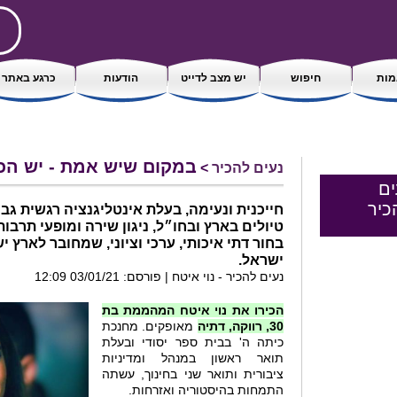
ות
חיפוש
יש מצב לדייט
הודעות
כרגע באתר
במקום שיש אמת - יש הכ
נעים להכיר
>
ים
כיר
חייכנית ונעימה, בעלת אינטליגנציה רגשית גבו
טיולים בארץ ובחו״ל, ניגון שירה ומופעי תרבו
בחור דתי איכותי, ערכי וציוני, שמחובר לארץ י
ישראל.
נעים להכיר - נוי איטח | פורסם: 03/01/21 12:09
הכירו את נוי איטח המהממת בת
30, רווקה, דתיה
מאופקים. מחנכת
כיתה ה' בבית ספר יסודי ובעלת
תואר ראשון במנהל ומדיניות
ציבורית ותואר שני בחינוך, עשתה
התמחות בהיסטוריה ואזרחות.