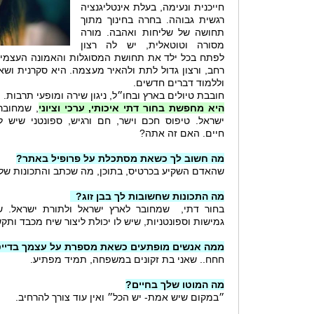
חייכנית ונעימה, בעלת אינטליגנציה
רגשית גבוהה. בחרה בחינוך מתוך
תחושה של שליחות ואהבה. מורה
מסורה וטוטאלית, יש לה רצון
לפתח בכל ילד את תחושת המסוגלות והאמונה העצמית ב
רחב, ורצון גדול לתת ולהאיר מעצמה. היא סקרנית וש
וללמוד דברים חדשים.
חובבת טיולים בארץ ובחו״ל, ניגון שירה ומופעי תרבות.
היא מחפשת בחור דתי איכותי, ערכי וציוני
, שמחובר
ישראל. טיפוס חכם וישר, חם ורגיש, ספונטני שיש 
חיים. האם זה אתה?
מה חשוב לך כשאת מסתכלת על פרופיל באתר?
שהאדם השקיע בכרטיס, בתוכן, מה שכתב והתכונות שלו 
מה התכונות שחשובות לך בבן זוג?
בחור דתי, שמחובר לארץ ישראל ולתורת ישראל. שיש
גמישות וספונטניות, שיש לו יכולת ליצור שיח מכבד ותק
ממה אנשים מופתעים כשאת מספרת על עצמך בדיי
חחח.. שאני בת זקונים במשפחה, תמיד מפתיע.
מה המוטו שלך בחיים?
״במקום שיש אמת- יש הכל״ ואין עוד צורך להרחיב.