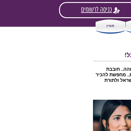
כניסה לרשומים
מגזין
ל!
הה.. חובבת
ת.. מחפשת להכיר
שראל ולתורת