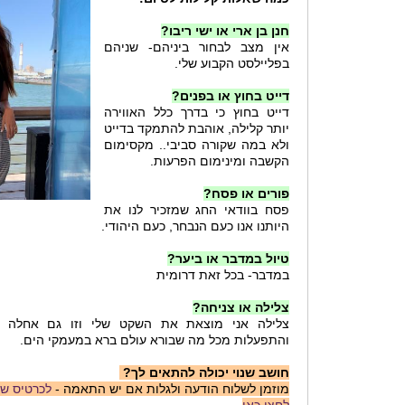
חנן בן ארי או ישי ריבו?
אין מצב לבחור ביניהם- שניהם
בפליילסט הקבוע שלי.
דייט בחוץ או בפנים?
דייט בחוץ כי בדרך כלל האווירה
יותר קלילה, אוהבת להתמקד בדייט
ולא במה שקורה סביבי.. מקסימום
הקשבה ומינימום הפרעות.
פורים או פסח?
פסח בוודאי החג שמזכיר לנו את
היותנו אנו כעם הנבחר, כעם היהודי.
טיול במדבר או ביער?
במדבר- בכל זאת דרומית
צלילה או צניחה?
צלילה אני מוצאת את השקט שלי וזו גם אחלה ה
והתפעלות מכל מה שבורא עולם ברא במעמקי הים.
חושב שנוי יכולה להתאים לך?
מוזמן לשלוח הודעה ולגלות אם יש התאמה -
לכרטיס של 
לחצו כאן