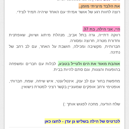
את הלבד מיציתי מזמן..
רוצה לחוות רגע של אושר אמיתי עם האחד שיהיה תמיד לצידי.
היי, אני הילה, בת 37.
רווקה דתייה, גרה בתל אביב, מנהלת מיתוג ושיווק, שאפתנית
וחדורת מטרה, חרוצה ומסורה.
חברותית, מקשיבה ומכילה, חושבת על האחר, עם לב רחב של
נתינה.
אוהבת מאוד את הים ולטייל בטבע,
לבלות עם חברים ומשפחה
בהופעות והצגות, וגם סתם להיות בבית.
מחפשת בחור עם לב ענק, אינטליגנטי, איש שיחה, שמח, חברותי,
אופטימי ורחב אופקים שמעוניין בקשר רציני למטרת נישואין.
שלח הודעה, מחכה לפגוש אותך :)
לכרטיס של הילה בשליש גן עדן - לחצו כאן