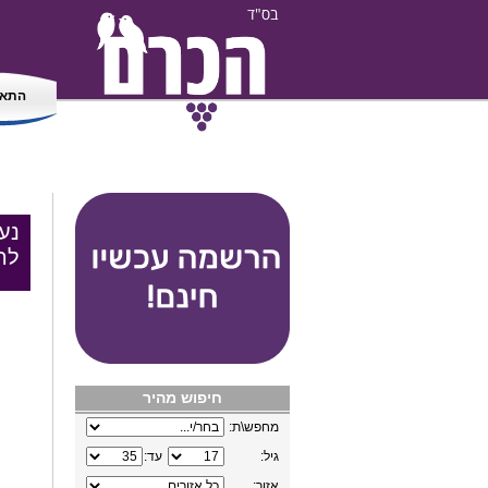
בס"ד
התאמ
נע
לה
חיפוש מהיר
מחפש\ת:
גיל:
עד:
אזור: