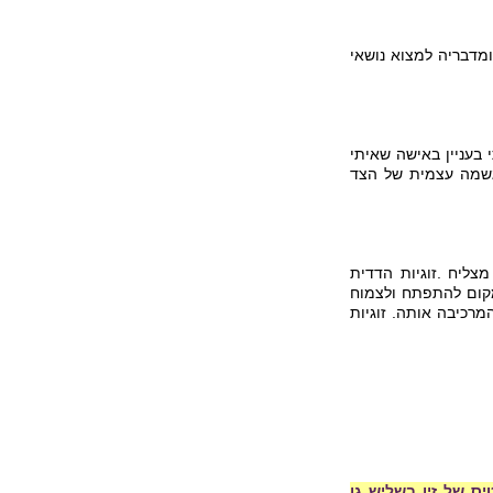
מדבריה למצוא נושאי
 בעניין באישה שאיתי
הגשמה עצמית של הצד
צליח .זוגיות הדדית
מקום להתפתח ולצמוח
המרכיבה אותה. זוגיות
יס של זיו בשליש גן