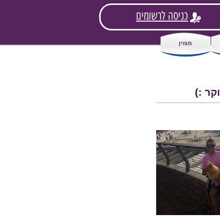
כניסה לרשומים
מגזין
קר :)