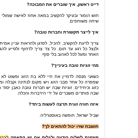
דייט ראשון, איך שוברים את המבוכה?
חוש הומור ובעיקר להקשיב במאה אחוז לאישה שמולי ו
שיחה משותפים.
איך לייצר תקשורת וחברות טובה?
צריך לדעת להקשיב, להכיל, לפרגן ולהראות עניין אמיתי
ולנצל כל רגע עד תום. כל צד צריך לדחוף ולסייע ל
האחר ומעל לכל לאהוב בלי סוף.
מהי זוגיות טובה בעינייך?
כשאני מנסה לדמיין את חיי ללא בת הזוג ופשוט לא מ
שמפרה כל אחד מבני הזוג ויש מקום לנתינה וקבלה ו
כזוג וכיחידים. זוגיות שבה יש חברות טובה כאבן יסוד 
שבה פותרים משברים על ידי הידברות והכלה.
איזה חוויה זוגית תרצה לעשות ביחד?
שביל ישראל, חופשה באוסטרליה.
חושבת שזיו יכול להתאים לך?
מוזמנת לשלוח הודעה ולגלות אם יש התאמה
לכרט