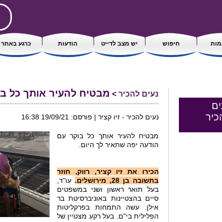
ות
חיפוש
יש מצב לדייט
הודעות
כרגע באתר
מבטיח להעיר אותך כל בו
נעים להכיר
>
ים
כיר
נעים להכיר - זיו קציר | פורסם: 19/09/21 16:38
מבטיח להעיר אותך כל בוקר עם
הודעה יפה שתאיר לך היום.
הכירו את זיו קציר, רווק, חוזר
בתשובה בן 28, מירושלים.
עו"ד,
בעל תואר ראשון ושני במשפטים
סיים בהצטיינות באוניברסיטת בר
אילן. עשה התמחות בפרקליטות
הפלילית בי"ם. בעל רקע מצטיין של