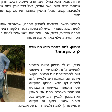
שירות צבאי מלא בחיל הים. אדם משכיל ורגיש, חרוץ 
שמחת חיים ואור. ישר ואדיב, בעל דרך ארץ ויחס של
ולסביבה. קשוב ומכיל, מאמין באהבה ומחפש קשר שה
יסוד.
מחפש מישהי שיודעת להעניק אהבה, שתאתגר אותו 
להיות שם, כשצריך. שיש לה בשלות רגשית לקשר רציני ומ
אהבה הדדית, כבוד, אמון ופתיחות. ששואפת לבנות בית 
חסד ונתינה, מלא באור אהבה ושמחה.
עיסוק- למה בחרת בזה/ מה גורם
לך סיפוק ונחת?
עו"ד, יש לי סיפוק עצום מלעזור
לאנשים ולתת להם שירות משפטי
טוב. לפתור להם את הבעיה והקושי
איתה הם מתמודדים ולסייע להם
לפתוח דף חדש. בנוסף המקצוע
שלי מאפשר גמישות מחשבתית
והטמעת הערכים בהם אני מאמין
זאת בנוסף לעניין הרב שקיים בכל
סיפור אנושי, בסוף זה מקצוע
שמאפשר לך לגעת ולשפר חיים של אנשים.