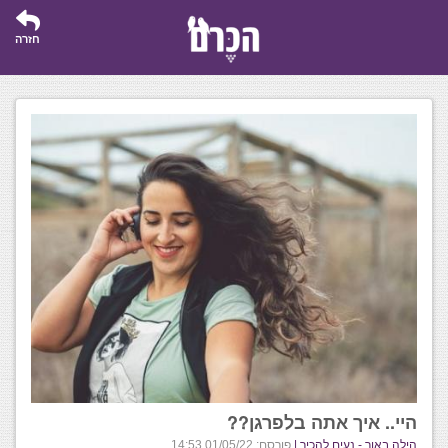
חזרה
היי.. איך אתה בלפרגן??
הילה באור - נעים להכיר |
פורסם: 01/05/22 14:53