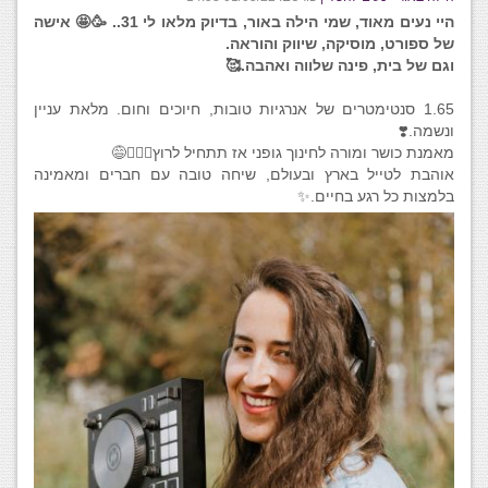
היי נעים מאוד, שמי הילה באור, בדיוק מלאו לי 31.. 🥳🤩 אישה
של ספורט, מוסיקה, שיווק והוראה.
וגם של בית, פינה שלווה ואהבה.🥰
1.65 סנטימטרים של אנרגיות טובות, חיוכים וחום. מלאת עניין
ונשמה.❣️
מאמנת כושר ומורה לחינוך גופני אז תתחיל לרוץ🏃🏽‍♂️😅
אוהבת לטייל בארץ ובעולם, שיחה טובה עם חברים ומאמינה
בלמצות כל רגע בחיים.✨