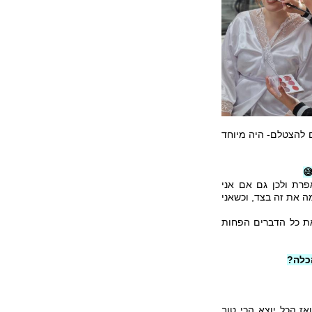
להצטלם, היינו צריכי

♡ המקצועיות זה אח
במצב רוח לא משהו בא
האווירה והאנרגיות ה
🔹הא
♡ יש אנרגיות טובות 