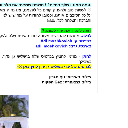
🔹מה המוטו שלך בחיים? / משפט שמאיר את הלב ונות
♡ לעשות טוב ולהעניק קודם כל לעצמנו, ואז נהיה מאוש
על כל הסובבים אותנו, וכמובן להודות על מה שיש לנו
והברכה והצלחה לכל. 🙏🏻
רוצה להכיר את עדי לעומק?
לכלה-
מוזמנת להתרשם מעוד עבודות איפור שלה ולעקו
בפייסבוק: Adi moshkovich
באינסטגרם: adi_moshkovich
לחתן -
מוזמן להציץ בכרטיס שלה ב"שליש גן עדן", ו
בשבילך -
לכרטיס של עדי בשליש גן עדן לחץ כאן >>
צילום באירוע: נוף סגרון
צילום כמאפרת: Gez הפקות