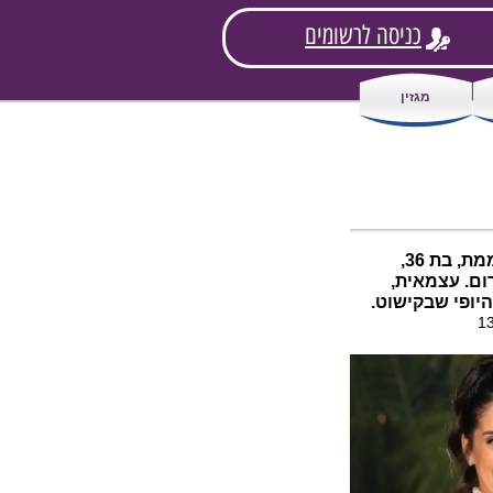
כניסה לרשומים
מגזין
כןןן, היא פנויה! הכירו את עדי מושקוביץ המהממת, בת 36,
ום. עצמאית,
יופי שבקישוט.