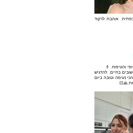
פתית. אוהבת לרקוד
פי והטיפוח. 💄
ובים בחיים. להדגיש
כי נעימה וטובה ביום
ת.🙏🏻