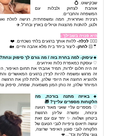
שבקישוט. 💍
אוהבת לצחוק ולבלות עם
המשפחה והחברים.
רצינית ואחראית, חמה ומשפחתית, רגישה לזולת ואכ
ולנגן, להhנות מהצגות וטיולים בארץ ובחו"ל.✈️
היא פנויה בשבילך -
👰🏻‍♀
לכלה-
ללוות אותך ברגעים בלתי נשכחים. ❤️
🤵🏻
לחתן-
ליצור ביחד בית מלא אהבה וחיים. 🏡
🔹עיסוק- למה בחרת בזה / מה גורם לך סיפוק ונחת?
♡ עוסקת כמאפרת כלות ואירועים.
זה היה חלום ילדות, תמיד אהבתי את תחום האיפור, היו
זה מרגש ומשמח להיות לצידן ברגעים המאושרים והחש
ולהוציא החוצה את היופי שלהן, ולתת להן את הרגשה ה
המיוחד שלהן, זה נותן המון משמעות, שמחה, סיפוק ונח
🔹באיזה מתנה בורכת, מה
הלקוחות מספרים עלייך? 🎁
♡ מספרים עליי שאני מאוד רגועה
ונינוחה, ומשרה עליהן הרגשת
ביטחון ושלווה.✨ יחד עם עם זאת
עושה תיאום ציפיות לגבי הטעם של
הלקוחה לגבי סגנון האיפור שרוצה,
גווני צלליות וכד'...💋