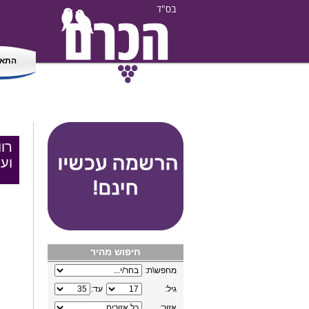
בס"ד
התאמ
רוו
וע
חיפוש מהיר
מחפש\ת:
גיל:
עד:
אזור: