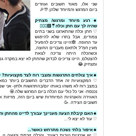
שני אלו, מאוד חשובים ועוזרים
ביום המרגש והמיוחד שלהן.🎊🎉
🔹רגע מיוחד ומרגש/ מצחיק
שהיה לך עם חתן וכלה🤵🏻👰🏻‍♀
♡ חתן וכלה שהתארגנו בשני בתים
צמודים, אבל בחרו שלא להיפגש
עד החופה. 🙈היינו צריכים להפעיל
מעין חמ"ל ולתאם מעברים החוצה,
וכשהכלה היתה צריכה לצאת
ם לבדוק שהחתן לא יצא במקרה גם להצטלם- היה מיוחד
ומצחיק.😂
איך צולחים התרגשות ומצבי רוח לצד מקצועיות? 😅
ד הדברים החשובים ביותר כמאפרת ולכן גם אם אני
ותו יום/בהתרגשות ולחץ- אני שמה את זה בצד, וכשאני
נכנסת- אני כל כולי עם הכלה ביום המרגש שלה.🤩
מיוחדות שיש ביום הזה, מזיזות את כל הדברים הפחות
חשובים הצידה. 🥳
ם קיבלת הצעה מעניינך עבורך לדייט מהחתן והכלה?
♡ עוד לא יצא לי...
🔹איפור בלתי נשכח מתרחש כאשר...
באוויר, והכלה זורמת ורגועה.☺️ ואז הכל יוצא הכי טוב