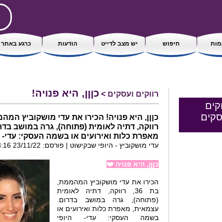
ות
חיפוש
יש מצב לדייט
הודעות
כרגע באתר
כןןן, היא פנויה!
רווקים ועסקים
>
קים
סקים
רווקה, דתיה לאומית (פתוחה), גרה במושב בדר
מאפרת כלות ואירועים או בשמה העסקי: עדי- ה
עדי מושקוביץ - היופי שבקישוט | פורסם: 23/11/22 13:16
כןןן, היא פנויה ❤️
הכירו את עדי מושקוביץ המהממת,
בת 36, רווקה, דתיה לאומית
(פתוחה), גרה במושב בדרום.
עצמאית, מאפרת כלות ואירועים או
בשמה העסקי: עדי- היופי