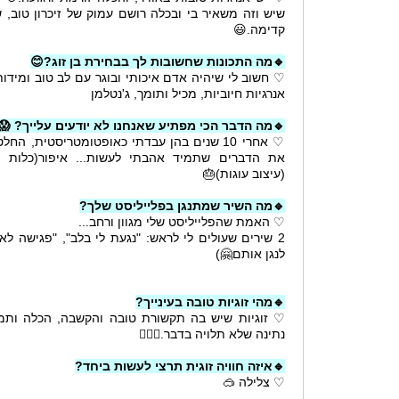
שיש וזה משאיר בי ובכלה רושם עמוק של זיכרון טוב,
קדימה.😃
🔹מה התכונות שחשובות לך בבחירת בן זוג?😊
♡ חשוב לי שיהיה אדם איכותי ובוגר עם לב טוב ומידות
אנרגיות חיוביות, מכיל ותומך, ג'נטלמן
🔹מה הדבר הכי מפתיע שאנחנו לא יודעים עלייך? 😱
♡ אחרי 10 שנים בהן עבדתי כאופטומטריסטית, 
את הדברים שתמיד אהבתי לעשות... איפור(כלות ואי
(עיצוב עוגות)🎂
🔹מה השיר שמתנגן בפלייליסט שלך?
♡ האמת שהפלייליסט שלי מגוון ורחב...
2 שירים שעולים לי לראש: "נגעת לי בלב", "פגישה לא
לנגן אותם🤗)
🔹מהי זוגיות טובה בעינייך?
♡ זוגיות שיש בה תקשורת טובה והקשבה, הכלה ותמי
נתינה שלא תלויה בדבר.👩‍❤️‍👨
🔹איזה חוויה זוגית תרצי לעשות ביחד?
♡ צלילה 🥽