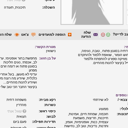
השכלה:
תיכונית, תעודה
שלח
ב לדייט?
הוספה למועדפים
צ'אט
שלח הש
הודעה
י:
מטרת הקשר:
תיה בסגנון פתוח , טובה, נעימה,
נישואין
וש הומור , שואפת ללמוד ולהתקדם
על בן הזוג:
מחפשת בחור אופטימי, ערכי
מוזיקה ספורט להתפתח וללמוד
לב, אכפתי, נעים הליכות
יל בקיצור להנות מהחיים.
בסגנון פתוח או דומה זורם 
מפרגן
עדיף לא מעשן.. בעל אחריו
כלכלית, שיודע מה רוצה מ
ושיודע להנות מהחיים....
בקיצור החבר הכי טוב שלי ,⁦ ❤️⁩
נוספים
צבאי /
לא שירתתי
רקע מבית:
משפחה דתית
כשרות:
מהדרין
כלי:
ממוצע
כיסוי ראש:
שאל אותי
כונות:
חוכמה, שמחת חיים, אמינות,
לבוש:
חצאית
חייכנות, חריצות, משמעת
תדירות תפילה:
פעם ביום
עצמית, כנות, אופטימיות, אומץ,
ותרנות, נדיבות, טוב לב, נחישות
הרגלי עישון:
לא מעשן/ת