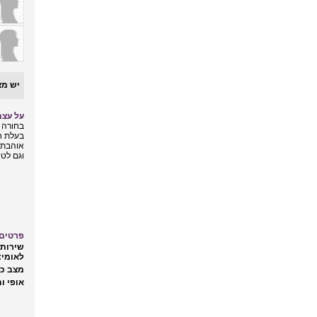
יש מצ
על עצמ
בחורה ד
בעלת ח
אוהבת 
וגם לטי
פרטים 
שירות 
לאומי:
מצב כל
אופי ות