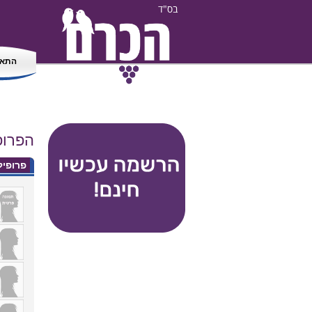
בס"ד
התאמ
הפרופ
פרופי