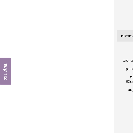
תדלות
, טוב
צור קשר
תומך
ת
עצמו