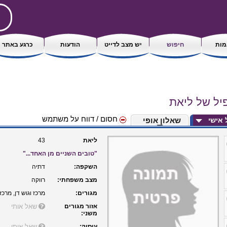
ות
חיפוש
יש מצב לדייט
הודעות
כרגע באתר
יל של ליאת
חסום / דווח על משתמש
ל אישי
שאלון אופי
ליאת
43
"טובים השניים מן האחד..."
השקפה:
דתיה
מצב משפחתי:
רווקה
מגורים:
מרכז וגוש דן, מרכז
אזור מגורים
שאל אותי
משני:
עיסוק:
שאל אותי