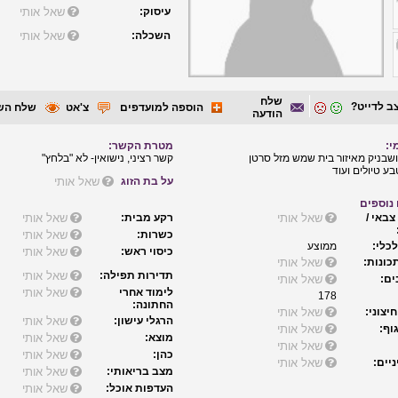
עיסוק:
שאל אותי
השכלה:
שאל אותי
שלח
ב לדייט?
הוספה למועדפים
צ'אט
שלח הש
הודעה
י:
מטרת הקשר:
שבניק מאיזור בית שמש מזל סרטן
קשר רציני, נישואין- לא "בלחץ"
ע טיולים ועוד
על בת הזוג
שאל אותי
נוספים
צבאי /
שאל אותי
רקע מבית:
שאל אותי
כשרות:
שאל אותי
כלי:
ממוצע
כיסוי ראש:
שאל אותי
כונות:
שאל אותי
תדירות תפילה:
שאל אותי
ם:
שאל אותי
לימוד אחרי
שאל אותי
178
החתונה:
יצוני:
שאל אותי
הרגלי עישון:
שאל אותי
וף:
שאל אותי
מוצא:
שאל אותי
שאל אותי
כהן:
שאל אותי
יים:
שאל אותי
מצב בריאותי:
שאל אותי
העדפות אוכל:
שאל אותי