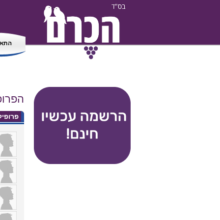
בס"ד
התאמ
הפרופ
פרופי