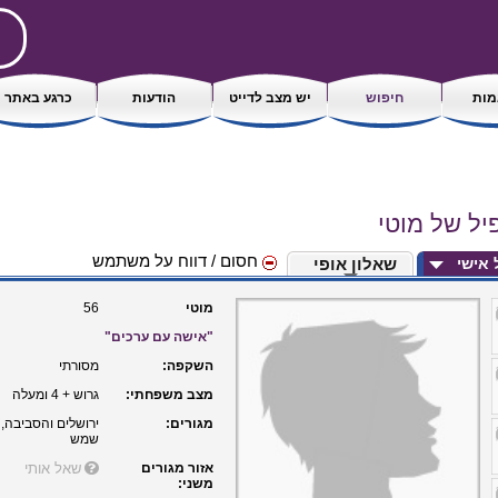
ות
חיפוש
יש מצב לדייט
הודעות
כרגע באתר
יל של מוטי
חסום / דווח על משתמש
ל אישי
שאלון אופי
מוטי
56
"אישה עם ערכים"
השקפה:
מסורתי
מצב משפחתי:
גרוש + 4 ומעלה
מגורים:
ירושלים והסביבה, 
שמש
אזור מגורים
שאל אותי
משני: