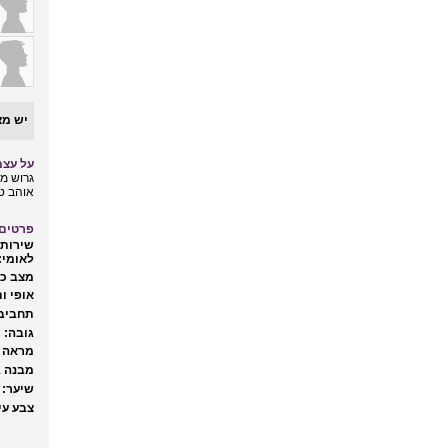
יש מצ
על עצמ
גרוש מו
אוהב טב
פרטים 
שירות 
לאומי:
מצב כל
אופי ות
תחביבי
גובה:
מראה ח
מבנה ג
שיער:
צבע עינ