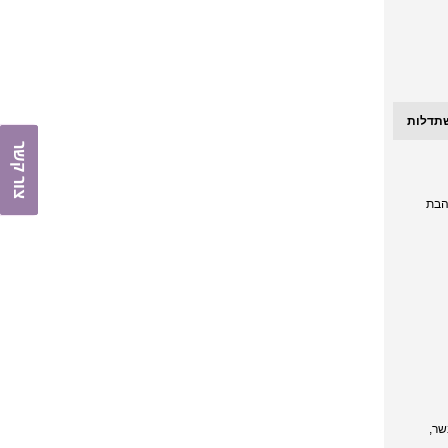
תדלות
צור קשר
הבת
שר,