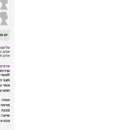
יש מצ
על עצמ
אוהב טי
אדם חם 
פרטים 
שירות 
לאומי:
מצב כל
אופי ות
תחביבי
גובה:
מראה ח
מבנה ג
שיער:
צבע עינ