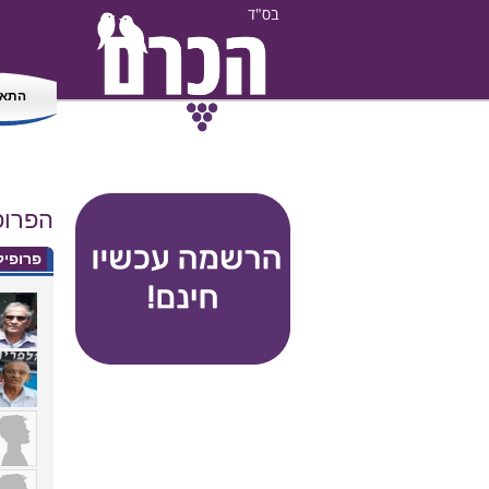
בס"ד
התאמ
הפרופיל
פרופי