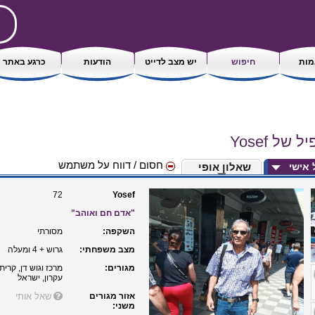
ות
חיפוש
יש מצב לדייט
הודעות
כרגע באתר
 של Yosef
חסום / דווח על משתמש
ל אישי
שאלון אופי
72
Yosef
"אדם חם ואוהב"
השקפה:
מסורתי
מצב משפחתי:
גרוש + 4 ומעלה
מגורים:
מרכז וגוש דן, קרית
עקרון, ישראל
אזור מגורים
שאל אותי
משני: