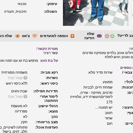
עיסוק:
טכנאי
השכלה:
תיכונית, תעודה
שלח
ב לדייט?
הוספה למועדפים
צ'אט
שלח הש
הודעה
י:
מטרת הקשר:
ולים אוהב בלויים ומוסיקה וסרטים
קשר רציני
ואוהב רגיש לזולת
על בת הזוג
מחפש בת זוג עם חמה ואו
נוספים
צבאי /
שירות סדיר מלא
רקע מבית:
משפחה מסורתית
כשרות:
שאל אותי
כלי:
ממוצע
כיסוי ראש:
ללא כיסוי ראש
כונות:
שמחת חיים, לבביות
תדירות תפילה:
שבת וחגים
ם:
סרטים, מוזיקה - שירה,
לימוד אחרי
שאל אותי
לימודים/העשרת ידע, טלוויזיה
החתונה:
175
הרגלי עישון:
לא מעשן/ת
יצוני:
יש תמונה ...
מוצא:
ספרדי/ה
וף:
חטוב
כהן:
לא
שחור
מצב בריאותי:
תקין
יים:
חום
העדפות אוכל:
פתוח/ה לשינויים, ב
חלב, דגים, בישול