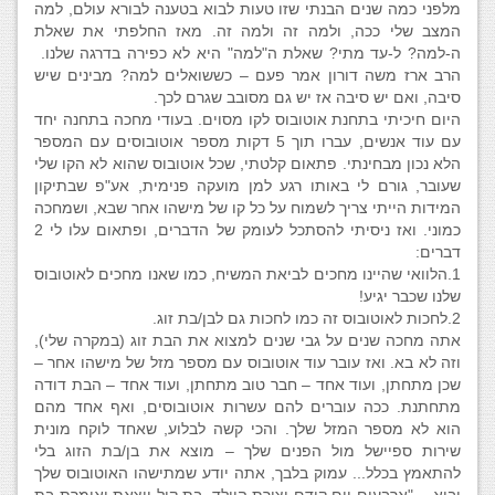
מלפני כמה שנים הבנתי שזו טעות לבוא בטענה לבורא עולם, למה
המצב שלי ככה, ולמה זה ולמה זה. מאז החלפתי את שאלת
ה-למה? ל-עד מתי? שאלת ה"למה" היא לא כפירה בדרגה שלנו.
הרב ארז משה דורון אמר פעם – כששואלים למה? מבינים שיש
סיבה, ואם יש סיבה אז יש גם מסובב שגרם לכך.
היום חיכיתי בתחנת אוטובוס לקו מסוים. בעודי מחכה בתחנה יחד
עם עוד אנשים, עברו תוך 5 דקות מספר אוטובוסים עם המספר
הלא נכון מבחינתי. פתאום קלטתי, שכל אוטובוס שהוא לא הקו שלי
שעובר, גורם לי באותו רגע למן מועקה פנימית, אע"פ שבתיקון
המידות הייתי צריך לשמוח על כל קו של מישהו אחר שבא, ושמחכה
כמוני. ואז ניסיתי להסתכל לעומק של הדברים, ופתאום עלו לי 2
דברים:
1.הלוואי שהיינו מחכים לביאת המשיח, כמו שאנו מחכים לאוטובוס
שלנו שכבר יגיע!
2.לחכות לאוטובוס זה כמו לחכות גם לבן/בת זוג.
אתה מחכה שנים על גבי שנים למצוא את הבת זוג (במקרה שלי),
וזה לא בא. ואז עובר עוד אוטובוס עם מספר מזל של מישהו אחר –
שכן מתחתן, ועוד אחד – חבר טוב מתחתן, ועוד אחד – הבת דודה
מתחתנת. ככה עוברים להם עשרות אוטובוסים, ואף אחד מהם
הוא לא מספר המזל שלך. והכי קשה לבלוע, שאחד לוקח מונית
שירות ספיישל מול הפנים שלך – מוצא את בן/בת הזוג בלי
להתאמץ בכלל... עמוק בלבך, אתה יודע שמתישהו האוטובוס שלך
יבוא. - "ארבעים יום קודם יצירת הוולד, בת קול יוצאת ואומרת בת