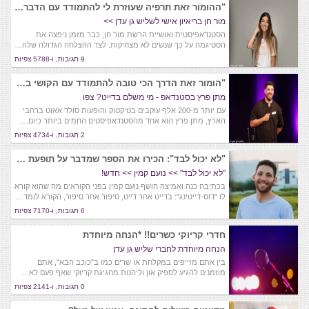
"ההומור זאת תרפיה שעוזרת לי להתמודד עם הדברים שהכי כואבים לי.."
מור חן בריאיון אישי לשליש גן עדן >>
הסטנדאפיסטית ואושיית הרשת מור חן, כבר מזמן ניפצה את
הסטיגמה על כך שנשים לא מצחיקות. לצד ההצלחה הגדולה שלה…
9 תגובות, ו-5788 צפיות
"הומור זאת הדרך הכי טובה להתמודד עם הקושי במציאת זוגיות"
מתן פרץ בסטנדאפ - מי משלם בדייט? צפו
עם יותר מ-200 אלף עוקבים בטיקטוק והופעות סולד אאוט ברחבי
הארץ, מתן פרץ הוא אחד מהסטנדאפיסטים החמים ביותר כיום.…
2 תגובות, ו-4734 צפיות
"לא יכול לבד": הכירו את הספר שמדבר על תופעת הרווקות בעולם הדתי
"לא יכול לבד" >> נועם קמין >> חדש!
בכתיבה כנה ואמיצה חושף נועם קמין בפני הקוראים מה שהוא קורא
לו "דוס-דייטינג": בדייט אחר דייט, סיפור אחר סיפור, הקורא לומד…
6 תגובות, ו-7170 צפיות
חדרי קריוקי כשרים!! *הנחה מיוחדת
הנחה מיוחדת לחברי שליש גן עדן
בין אתם מזייפים במקלחת או שרים כמו ב"כוכב הבא", אתם
מוזמנים להגיע לספיק און וליהנות מחגיגת קריוקי שאף פעם לא…
0 תגובות, ו-2141 צפיות