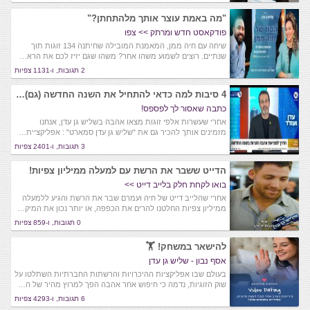
"מה באמת עוצר אותך מלהתחתן?"
פודקאסט חדש ומרתק >> צפו
שיחה עם חיה ממן, המאמנת המובילה שחיתנה 134 זוגות תוך
שנתיים. רוצים לשמוע משהו אחר? משהו שגם יזיז לכם את הרא…
2 תגובות, ו-1131 צפיות
4 סיבות למה כדאי להתחיל את השנה החדשה (גם) עם שליש גן עדן סמארט 😍
כתבה שאסור לך לפספס!
אחרי שעשרות אלפי זוגות מצאו אהבה בשליש גן עדן, אנחנו
מזמינים אותך להכיר גם את "שליש גן עדן סמארט" : אפליקציית…
3 תגובות, ו-2401 צפיות
הדייט ששבר את הרשת עם למעלה ממיליון צפיות!
בואו לקחת חלק בלייב דייט >>
אחרי שהלייב דייט של חיה ועמרם שבר את הרשת והגיע ללמעלה
ממיליון צפיות החלטנו להרים את הכפפה, או יותר נכון את המיק…
0 תגובות, ו-859 צפיות
להישאר במשחק! 🏋
אסף נבון - שליש גן עדן
בעולם שבו אפליקציות ההיכרויות והרשתות החברתיות השתלטו על
שוק הזוגיות, נדמה כי חיפוש אחר אהבה הפך למרוץ מהיר של ה…
6 תגובות, ו-4293 צפיות