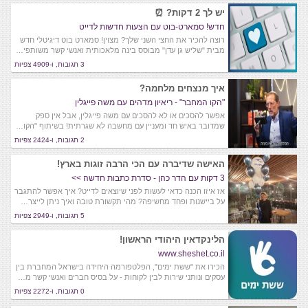
יש לך 2 דקות? ⏰
חדש! סמארט-בוט עם הצעות חדשות לדייט
רוצה להכיר את החצי השני שלך? מצוין! סמארט בוט דיגיטלי חדש
מבית "שליש גן עדן" מבוסס בינה מלאכותית ואנשי קשר משותפי…
3 תגובות, ו-4909 צפיות
איך מנצחים מלחמה?
"הקו המחבר" - ריאיון מדהים עם משה פייגלין
אפשר להסכים או לא להסכים עם משה פייגלין, אבל אין ספק
שמדובר באיש חד ומעניין עם מחשבה לא שגרתית! בשיתוף "הקו…
2 תגובות, ו-2424 צפיות
האישה שדיברה עם הכי הרבה זוגות בארץ!
3 דקות עם הדר כהן - סדרת כתבות חדשה >>
אז איזו הכנה כדאי לעשות לפני שיוצאים לדייט? איך אפשר להתגבר
על ביישנות ופחד מחשיפה? מהי תקשורת טובה ואיך ניתן לייצר…
5 תגובות, ו-2949 צפיות
הלינקדאין היהודי הראשון!
www.sheshet.co.il
הכירו את "ששת ימים", הפלטפורמה היחידה בישראל המחברת בין
עסקים ונותני שירות לבין לקוחות - על בסיס חברים ואנשי קשר מ…
0 תגובות, ו-2272 צפיות