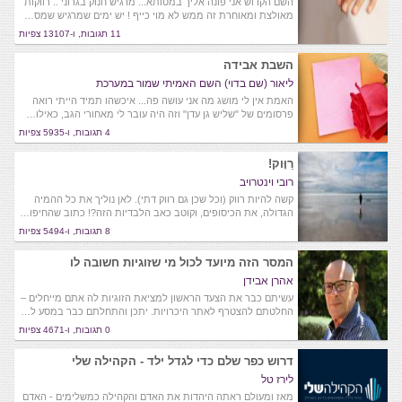
השם הקדוש אני פונה אליך במטותא... מרגיש חנוק בגרוני .. רווקות
מאולצת ומאוחרת זה ממש לא מוי כייף ! יש ימים שמרגיש שמס…
11 תגובות, ו-13107 צפיות
השבת אבידה
ליאור (שם בדוי) השם האמיתי שמור במערכת
האמת אין לי מושג מה אני עושה פה... איכשהו תמיד הייתי רואה
פרסומים של "שליש גן עדן" וזה היה עובר לי מאחורי הגב, כאילו…
4 תגובות, ו-5935 צפיות
רַוָּוק!
רובי וינטרויב
קשה להיות רווק (וכל שכן גם רווק דתי). לאן נוליך את כל ההמיה
הגדולה, את הכיסופים, וקוטב כאב הלבדיות הזה?! כתוב שהחיפו…
8 תגובות, ו-5494 צפיות
המסר הזה מיועד לכול מי שזוגיות חשובה לו
אהרן אבידן
עשיתם כבר את הצעד הראשון למציאת הזוגיות לה אתם מייחלים –
החלטתם להצטרף לאתר היכרויות. יתכן והתחלתם כבר במסע ל…
0 תגובות, ו-4671 צפיות
דרוש כפר שלם כדי לגדל ילד - הקהילה שלי
לירז טל
מאז ומעולם ראתה היהדות את האדם והקהילה כמשלימים - האדם