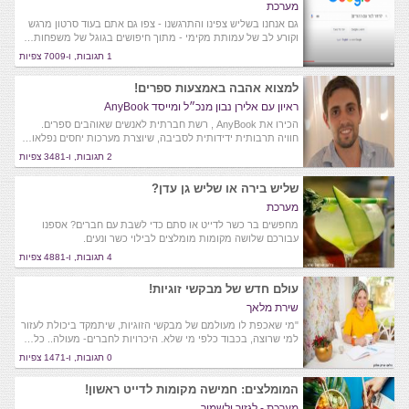
מערכת
גם אנחנו בשליש צפינו והתרגשנו - צפו גם אתם בעוד סרטון מרגש
וקורע לב של עמותת מקימי - מתוך חיפושים בגוגל של משפחות…
1 תגובות, ו-7009 צפיות
למצוא אהבה באמצעות ספרים!
ראיון עם אלירן נבון מנכ״ל ומייסד AnyBook
הכירו את AnyBook , רשת חברתית לאנשים שאוהבים ספרים.
חוויה תרבותית ידידותית לסביבה, שיוצרת מערכות יחסים נפלאו…
2 תגובות, ו-3481 צפיות
שליש בירה או שליש גן עדן?
מערכת
מחפשים בר כשר לדייט או סתם כדי לשבת עם חברים? אספנו
עבורכם שלושה מקומות מומלצים לבילוי כשר ונעים.
4 תגובות, ו-4881 צפיות
עולם חדש של מבקשי זוגיות!
שירת מלאך
"מי שאכפת לו מעולמם של מבקשי הזוגיות, שיתמקד ביכולת לעזור
למי שרוצה, בכבוד כלפי מי שלא. היכרויות לחברים- מעולה.. כל…
0 תגובות, ו-1471 צפיות
המומלצים: חמישה מקומות לדייט ראשון!
מערכת - לגזור ולשמור