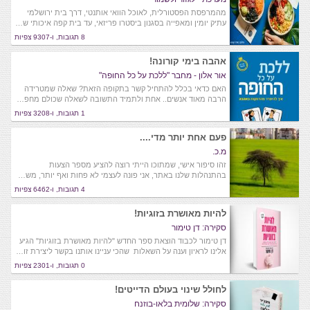
מהמרפסת הפסטורלית, לאוכל הוואי אותנטי, דרך בית ירושלמי
עתיק יומין ומאפייה בסגנון ביסטרו פריזאי, עד בית קפה איכותי ש…
8 תגובות, ו-9307 צפיות
אהבה בימי קורונה!
אור אלון - מחבר "ללכת על כל החופה"
האם כדאי בכלל להתחיל קשר בתקופה הזאת? שאלה שמטרידה
הרבה מאוד אנשים.. אחת ולתמיד התשובה לשאלה שכולם מחפ…
1 תגובות, ו-3208 צפיות
פעם אחת יותר מדי....
מ.כ.
זהו סיפור אישי, שמתוכו הייתי רוצה להציע מספר הצעות
בהתנהלות שלנו באתר, אני פונה לעצמי לא פחות ואף יותר, מש…
4 תגובות, ו-6462 צפיות
להיות מאושרת בזוגיות!
סקירה: דן טימור
דן טימור לכבוד הוצאת ספר החדש "להיות מאושרת בזוגיות" הגיע
אלינו לראיון וענה על השאלות שהכי עניינו אותנו בקשר ליצירת זו…
0 תגובות, ו-2301 צפיות
לחולל שינוי בעולם הדייטים!
סקירה: שלומית בלאו-בוזנח