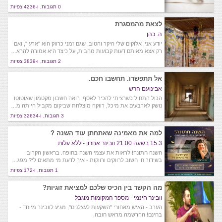
0 תגובות, ו-4236 צפיות
לצאת מהמסגרת
ה. כהן
יודע אני, אלוקים שלי היקר והטוב, שגם זמני כרווק הוא "ארעי", ואם
רק אצא מאותם דעות קבועות מהבית, על כיצד היא אמורה להרא…
2 תגובות, ו-3839 צפיות
אל תתפשרו. תחשבו חכם.
אבינועם הרש
הכול התחיל כשרציתי להכיר לאסף, רואה חשבון מקטמון שאוטוטו
נושק לארבעים את מיכל, רווקה מוצלחת שביקום מקביל הייתה מ…
3 תגובות, ו-32634 צפיות
למה את מאמינה שאתחתן עוד השנה ?
15.3 בשעה 21:00 וובינר אחרון - ללא עלות
השנה חתונה! לראות את עצמי השנה בחופה. בראשון הקרוב
בשידור חי חשוב לרווקים ורווקות - איך לדעת מי מתאים לי? מפג…
1 תגובות, ו-172 צפיות
מה הקשר בין הכיס שלכם למציאת זוגיות?
וובינר חינמי - מספר המקומות מוגבל
הערב - האיש מאחורי "השקעות לעצלנים", מגיע לוובינר מיוחד -
בחינם! ההרשמה מראש חובה.