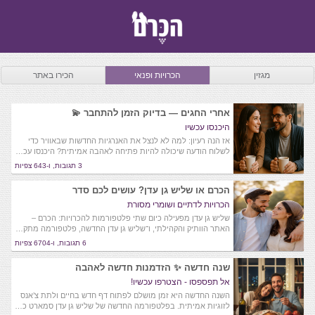
מגזין
הכרויות ופנאי
הכירו באתר
אחרי החגים — בדיוק הזמן להתחבר 💫
היכנסו עכשיו
אז הנה רעיון: למה לא לנצל את האנרגיות החדשות שבאוויר כדי
לשלוח הודעה שיכולה להיות פתיחה לאהבה אמיתית? היכנסו עכ…
3 תגובות, ו-643 צפיות
הכרם או שליש גן עדן? עושים לכם סדר
הכרויות לדתיים ושומרי מסורת
שליש גן עדן מפעילה כיום שתי פלטפורמות להכרויות: הכרם –
האתר הוותיק והקהילתי, ו־שליש גן עדן החדשה, פלטפורמה מתק…
6 תגובות, ו-6704 צפיות
שנה חדשה ✨ הזדמנות חדשה לאהבה
אל תפספסו - הצטרפו עכשיו!
השנה החדשה היא זמן מושלם לפתוח דף חדש בחיים ולתת צ’אנס
לזוגיות אמיתית. בפלטפורמה החדשה של שליש גן עדן סמארט כ…