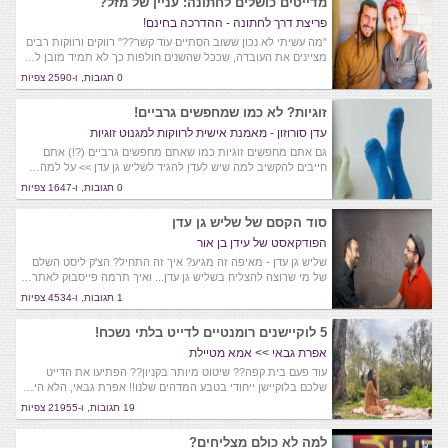
מדייטים כושלים לחתונה: עניין של מזל?
פריצת דרך לחתונה - ההדרכה בחינם!
"מה עשיתי לא נכון ששוב הסתיים עוד קשר??" רווקים ורווקות רבים
מציינים את העובדה, שככל שהשנים חולפות כך לא תמיד מובן ל…
0 תגובות, ו-2590 צפיות
זוגיות? לא כמו שמחפשים גרביים!
עדן סורוזון - מאמנת אישית לרווקות למגנוט זוגיות
גם אתם מחפשים זוגיות כמו שאתם מחפשים גרביים (?!) אתם
חייבים להקשיב למה שיש לעדן להגיד לשליש גן עדן >> על למה…
0 תגובות, ו-1647 צפיות
סוד הקסם של שליש גן עדן
הפודקאסט של עידן בן אור
שליש גן עדן - מאיפה זה מגיע? איך זה התחיל? הצ'ק ליסט השלם
של מי שרוצה להצליח בשליש גן עדן... ואיך תרמה פייסבוק לאתר…
1 תגובות, ו-4534 צפיות
5 לוקיישנים רומנטיים לדייט בלתי נשכח!
אפרת גבאי >> אמא מטיילת
עוד פעם בית קפה?? שיטוט מיותר בקניון?? הפתיעו את הדייט
שלכם בלוקיישן ייחודי בטבע המדהים שלנו!! אפרת גבאי, הלא הי…
19 תגובות, ו-21955 צפיות
למה לא כולם מצליחים?