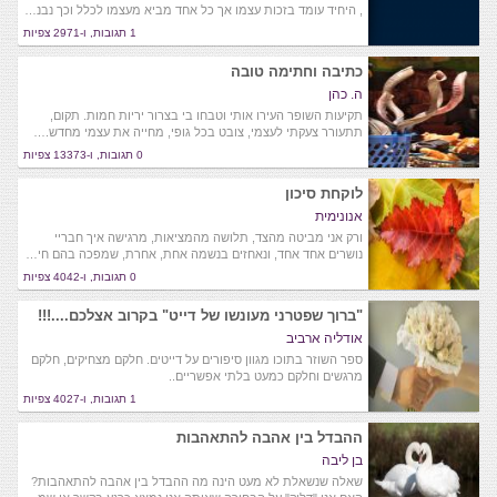
, היחיד עומד בזכות עצמו אך כל אחד מביא מעצמו לכלל וכך נבנ…
1 תגובות, ו-2971 צפיות
כתיבה וחתימה טובה
ה. כהן
תקיעות השופר העירו אותי וטבחו בי בצרור יריות חמות. תקום,
תתעורר צעקתי לעצמי, צובט בכל גופי, מחייה את עצמי מחדש.…
0 תגובות, ו-13373 צפיות
לוקחת סיכון
אנונימית
ורק אני מביטה מהצד, תלושה מהמציאות, מרגישה איך חבריי
נושרים אחד אחד, ונאחזים בנשמה אחת, אחרת, שמפכה בהם חי…
0 תגובות, ו-4042 צפיות
"ברוך שפטרני מעונשו של דייט" בקרוב אצלכם....!!!
אודליה ארביב
ספר השוזר בתוכו מגוון סיפורים על דייטים. חלקם מצחיקים, חלקם
מרגשים וחלקם כמעט בלתי אפשריים..
1 תגובות, ו-4027 צפיות
ההבדל בין אהבה להתאהבות
בן ליבה
שאלה שנשאלת לא מעט הינה מה ההבדל בין אהבה להתאהבות?