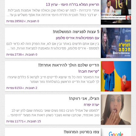
הריאיון המלא בדו"ח היומי - ערוץ 13
אתרי היכרויות - למה יש כאלה שכן וכאלה שלא? אמונות מגבילות
- יש דבר כזה? תוכנית הדו"ח היומי אירחה את אסף משליש גן עד…
0 תגובות, ו-28562 צפיות
5 עצות לפגישה המושלמת!
עם הפסיכולוגית איריס סלומון
בין אם אתם חדשים באתר ובין אם לא, את הפרק הזה לא כדאי לכם
לפספס - איריס סלומון, פסיכולוגית ומאמנת למציאת זוגיות, הגי…
0 תגובות, ו-2736 צפיות
הדייט שלכם הולך להיראות אחרת!!
*קריאת חובה!
את המאמר הזה כל מי שיוצא לדייטים חייב לקרוא! 5 כללים שיעזרו
לך לעבור את הדייט הראשון בהצלחה!! גזור ושמור
2 תגובות, ו-6153 צפיות
הצילו, אני רווקה!
יערה יפרח
"לפוסט של אמילי הגיבו כמה נשים שאני בטוחה שגם להן יש לב
טוב ואכפתי, שכתבו שהוא נשבר כשהן רואות את מצעד "היפהפי…
15 תגובות, ו-11771 צפיות
צפו בסרטון המרגש!!