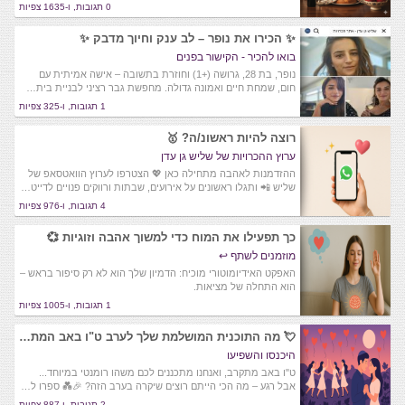
0 תגובות, ו-1635 צפיות
✨ הכירו את נופר – לב ענק וחיוך מדבק ✨
בואו להכיר - הקישור בפנים
נופר, בת 28, גרושה (+1) וחוזרת בתשובה – אישה אמיתית עם
חום, שמחת חיים ואמונה גדולה. מחפשת גבר רציני לבניית בית…
1 תגובות, ו-325 צפיות
רוצה להיות ראשונ/ה? 🥇
ערוץ ההכרויות של שליש גן עדן
ההזדמנות לאהבה מתחילה כאן 💖 הצטרפו לערוץ הוואטסאפ של
שליש 📲 ותגלו ראשונים על אירועים, שבתות ורווקים פנויים לדייט…
4 תגובות, ו-976 צפיות
כך תפעילו את המוח כדי למשוך אהבה וזוגיות 💞
מוזמנים לשתף ↩️
האפקט האידיומוטורי מוכיח: הדמיון שלך הוא לא רק סיפור בראש –
הוא התחלה של מציאות.
1 תגובות, ו-1005 צפיות
💘 מה התוכנית המושלמת שלך לערב ט"ו באב המתקרב?
היכנסו והשפיעו
ט"ו באב מתקרב, ואנחנו מתכננים לכם משהו רומנטי במיוחד...
אבל רגע – מה הכי הייתם רוצים שיקרה בערב הזה? 🎉💑 ספרו ל…
2 תגובות, ו-887 צפיות