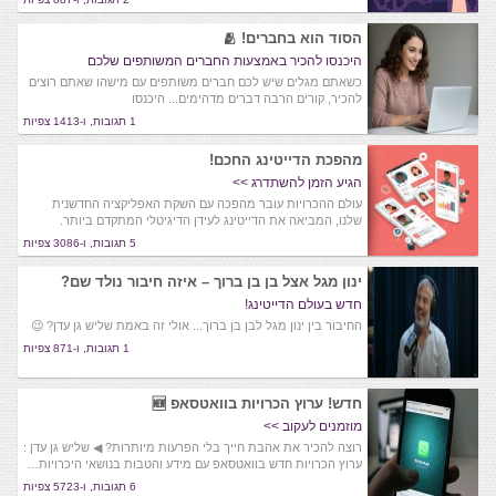
הסוד הוא בחברים! 🫂
היכנסו להכיר באמצעות החברים המשותפים שלכם
כשאתם מגלים שיש לכם חברים משותפים עם מישהו שאתם רוצים
להכיר, קורים הרבה דברים מדהימים... היכנסו
1 תגובות, ו-1413 צפיות
מהפכת הדייטינג החכם!
הגיע הזמן להשתדרג >>
עולם ההכרויות עובר מהפכה עם השקת האפליקציה החדשנית
שלנו, המביאה את הדייטינג לעידן הדיגיטלי המתקדם ביותר.
5 תגובות, ו-3086 צפיות
ינון מגל אצל בן בן ברוך – איזה חיבור נולד שם?
חדש בעולם הדייטינג!
החיבור בין ינון מגל לבן בן ברוך... אולי זה באמת שליש גן עדן? 😉
1 תגובות, ו-871 צפיות
חדש! ערוץ הכרויות בוואטסאפ 🆕
מוזמנים לעקוב >>
רוצה להכיר את אהבת חייך בלי הפרעות מיותרות? ◀ שליש גן עדן :
ערוץ הכרויות חדש בוואטסאפ עם מידע והטבות בנושאי היכרויות…
6 תגובות, ו-5723 צפיות