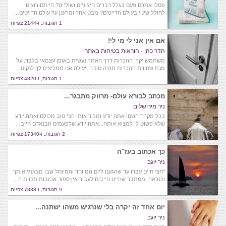
פסלו אתכם פעם בגלל דברים חיצוניים ושוליים? הייתם רוצים
לחולל שינוי בעולם הדייטים? מבט אחר ומרענן על עולם הדייטים…
1 תגובות, ו-2144 צפיות
אם אין אני לי מי לי!
הדר כהן - הוראות בטיחות באתר
משתמש יקר, ההכרות דרך האתר נעשית באופן עצמאי בלבד. על
מנת שחווית ההכרות תהיה טובה ויעילה אנו ממליצים לך לנקוט…
1 תגובות, ו-4820 צפיות
מכתב לבורא עולם- מרווק מתבגר...
ניר מירושלים
בכל מקרה השם! אתה יודע ומכיר אותי הכי טוב מכולם,ואתה יודע
שלא פשוט לי למצוא אותה...אתה יודע שלפעמים הבנאדם חייב…
2 תגובות, ו-17340 צפיות
כך אכתוב בעז"ה
ניר יוגב
"חצי חיים עברו עד שהגענו ליום המיוחד והמיוחל שבו מצאתי אותך
וכנראה ומסתבר שהיינו חייבים לעבור אין ספור אכזבות תקוות ה…
9 תגובות, ו-7833 צפיות
יום אחד זה יקרה בלי שנרגיש משהו ישתנה...
ניר יוגב