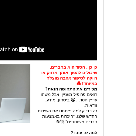
כן כן.. הסוד הוא בחברים,
שיכולים להפוך אותך מרווק או
רווקה לסיפור אהבה מוצלח
במיוחד! 💑
מכירים את התחושה הזאת?
רואים פרופיל מעניין, אבל משהו
עדיין חסר...
🤔
ביטחון. מידע.
וודאות.
זה בדיוק למה פיתחנו את השירות
החדש שלנו: "היכרות באמצעות
חברים משותפים" 🚀🔄
למה זה עובד?