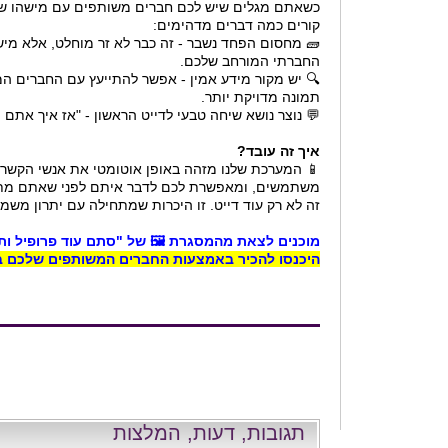
כשאתם מגלים שיש לכם חברים משותפים עם מישהו שא
קורים כמה דברים מדהימים:
🧱 מחסום הפחד נשבר - זה כבר לא זר מוחלט, אלא מי
החברתי המורחב שלכם.
🔍 יש מקור מידע אמין - אפשר להתייעץ עם החברים ה
תמונה מדויקת יותר.
💬 נוצר נושא שיחה טבעי לדייט הראשון - "אז איך אתם 
איך זה עובד?
📱 המערכת שלנו מזהה באופן אוטומטי את אנשי הקשר 
משתמשים, ומאפשרת לכם לדבר איתם לפני שאתם מתק
זה לא רק עוד דייט. זו היכרות שמתחילה עם יתרון מש
מוכנים לצאת מהמסגרת 🖼️ של "סתם עוד פרופיל ות
היכנסו להכיר באמצעות החברים המשותפים שלכם ב
תגובות, דעות, המלצות