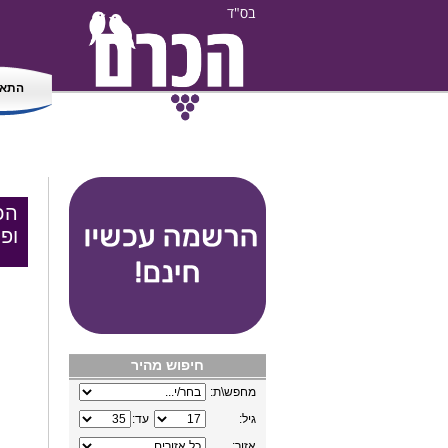
בס"ד
התאמ
הכ
ופנ
חיפוש מהיר
מחפש\ת:
גיל:
עד:
אזור: