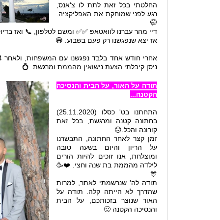
החלטתי בכל זאת לתת לו צ'אנס,
רגע לפני שמוחקת את האפליקציה.
🤭
דיי מהר עברנו לוואטאפ ✅✅ ומשם לטלפון, 📞 ואז בדיו
אז יצא שנפגשנו רק פעם בשבוע. 😅
ניסן קיבלתי הצעת נישואין מהממת ומרגשת. 💍
תודה על האור, על הבית והנסיכה
הקטנה...
התחתנו בט' כסלו (25.11.2020)
בחתונה קטנה ומרגשת, בכל זאת
קורונה והכל.🙃
זמן קצר לאחר החתונה, התבשרנו
על הריון והיום בשעה טובה
ומוצלחת, אנו זוכים להיות הורים
לילדה מהממת בת שנה וחצי. ❤️🥳
🎊
תודה לה' שנרשמתי לאתר, למרות
שהדרך לא הייתה קלה. תודה על
האור שנוצר בזכותכם, על הבית
והנסיכה הקטנה 🙂