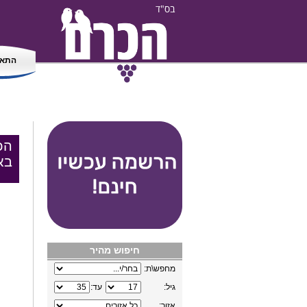
בס"ד
התאמ
הכ
בא
חיפוש מהיר
מחפש\ת:
גיל:
עד:
אזור: