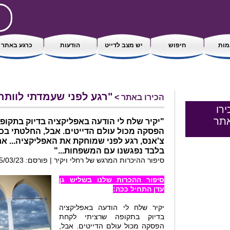
ות
חיפוש
יש מצב לדייט
הודעות
כרגע באתר
"רגע לפני שעמדתי לוותר.
הכירו באתר
>
ירו
תר
"יקיר שלח לי הודעה באפליקציה בדיוק בתקופ
הפסקה מכול עולם הדייטים. אבל, החלטתי בכל
צ'אנס, רגע לפני שמוחקת את האפליקציה... א
בלבד נפגשנו עם המשפחות..."
סיפור ההיכרות המרגש של רחלי ויקיר | פורסם: 05/03/23 16:16
סיפור ההכרות שלנו בשליש גן
עדן התחיל ככה:
יקיר שלח לי הודעה באפליקציה
בדיוק בתקופה שרציתי לקחת
הפסקה מכול עולם הדייטים. אבל,